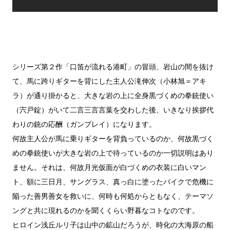
シリーズ第２作「口笛が流れる港町」の冒頭、岩山の間を抜け
て、馬に跨りギターを背にした主人公滝伸次（小林旭＝アキ
ラ）が通り掛かると、大きな岩の上に全身黒づくめの拳銃使い
（宍戸錠）がいて二言三言言葉を交わした後、いきなり挨拶代
わりの銃の応酬（ガンプレイ）になります。
何故主人公が馬に乗りギターを背負っているのか、何故黒づく
めの拳銃使いが大きな岩の上で待っているのか一切説明はあり
ません。それは、何故月光仮面が白づくめの衣装に白いマン
ト、額に三日月、サングラス、真っ白に塗ったバイクで危機に
陥った善男善女を救いに、何時も何処からともなく、テーマソ
ングと共に現れるのかを聞くくらい野暮なコトなのです。
ヒロイン浅丘ルリ子は山中の鉱山だろうが、時化の大海原の船