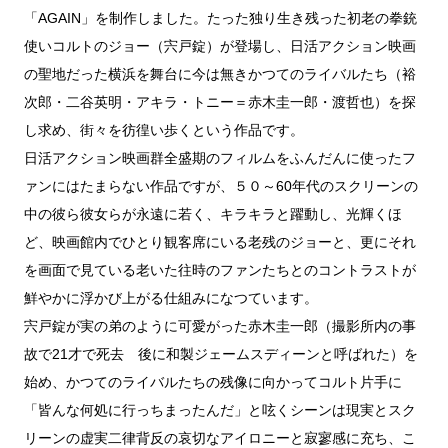
「AGAIN」を制作しました。たった独り生き残った初老の拳銃
使いコルトのジョー（宍戸錠）が登場し、日活アクション映画
の聖地だった横浜を舞台に今は無きかつてのライバルたち（裕
次郎・二谷英明・アキラ・トニー＝赤木圭一郎・渡哲也）を探
し求め、街々を彷徨い歩くという作品です。
日活アクション映画群全盛期のフィルムをふんだんに使ったフ
ァンにはたまらない作品ですが、５０～60年代のスクリーンの
中の彼ら彼女らが永遠に若く、キラキラと躍動し、光輝くほ
ど、映画館内でひとり観客席にいる老残のジョーと、更にそれ
を画面で見ている老いた往時のファンたちとのコントラストが
鮮やかに浮かび上がる仕組みになつています。
宍戸錠が実の弟のように可愛がった赤木圭一郎（撮影所内の事
故で21才で死去 後に和製ジェームスディーンと呼ばれた）を
始め、かつてのライバルたちの残像に向かってコルト片手に
「皆んな何処に行っちまったんだ」と呟くシーンは現実とスク
リーンの虚実二律背反の哀切なアイロニーと寂寥感に充ち、こ