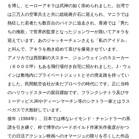
を博し、ヒーローアキラは武神の如く崇められました。台湾で
は三万人の空軍兵士と共に総統蔣介石に迎えられ、マニラでは
熱狂した若者たち数百台のバイクに追走され、香港では「男た
ちの挽歌」で世界的監督となったジョンウーが跪いてアキラを
迎えています。あのジャッキーチェンさえも「私のアイドル」
と叫んで、アキラを抱き絞めて喜びを爆発させています。
アメリカでは西部劇の大スター、ジョンウェインの５エーカー
（６０００坪）もある飛行場付き自宅に招かれました。J・ウェ
インは敷地内にプライベートジェットとその滑走路を持ってい
ました。民間航空会社が未だプロペラの時代にです。正に当時
のハリウッドスターの面目躍如です。フランクシナトラ及びサ
ミーディビスJRやディーンマーチン等のシナトラ一家とはラス
ベガスで大散財しています。
後年（1984年）、日本では稀なレイモンド・チャンドラーの系
譜を引き継ぐ、粋で博学のハードボイルド作家矢作俊彦がかつ
ての日活アクション映画へのオマージュの限りを尽くした作品