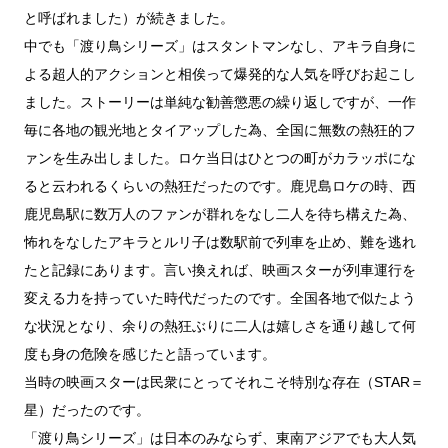
と呼ばれました）が続きました。
中でも「渡り鳥シリーズ」はスタントマンなし、アキラ自身に
よる超人的アクションと相俟って爆発的な人気を呼びお起こし
ました。ストーリーは単純な勧善懲悪の繰り返しですが、一作
毎に各地の観光地とタイアップした為、全国に無数の熱狂的フ
ァンを生み出しました。ロケ当日はひとつの町がカラッポにな
ると云われるくらいの熱狂だったのです。鹿児島ロケの時、西
鹿児島駅に数万人のファンが群れをなし二人を待ち構えた為、
怖れをなしたアキラとルリ子は数駅前で列車を止め、難を逃れ
たと記録にあります。言い換えれば、映画スターが列車運行を
変える力を持っていた時代だったのです。全国各地で似たよう
な状況となり、余りの熱狂ぶりに二人は嬉しさを通り越して何
度も身の危険を感じたと語っています。
当時の映画スターは民衆にとってそれこそ特別な存在（STAR＝
星）だったのです。
「渡り鳥シリーズ」は日本のみならず、東南アジアでも大人気