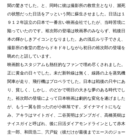
聞の驚きでした。と、同時に彼は撮影所の救世主となり、瀕死
の状態だった日活をアッという間に蘇生させました。日活は１
９１２年設立の日本で一番古い映画会社でしたが、当時苦境に
陥っていたのです。裕次郎の登場は映画界のみならず、戦後日
本の輝かしきアイコンとなりました。あの浅丘ルリ子でさえ、
撮影所の食堂の窓からドキドキしながら初日の裕次郎の登場を
眺めたと話しています。
映画館もスタジアムも熱狂的なファンで埋め尽くされました。
正に黄金の日々でした。未だ新幹線は無く、線路の上を蒸気機
関車が走り、飛行機はプロペラでした。日本は戦後の只中にあ
り、貧しく、しかし、のどかで明日の大きな夢のある時代でし
た。裕次郎の登場によって日本映画は劇的な変化を遂げました
が、もう一翼を担ったのが小林旭です。ダイナマイトにちな
み、アキラはマイトガイ、二谷英明はダンプガイ、高橋英樹は
ナイスガイと呼ばれ、後に日活ダイアモンドラインとして赤木
圭一郎、和田浩二、宍戸錠（彼だけが最後までエースのジョー