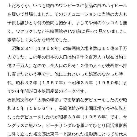
上だろうが、いつも純白のワンピースに新品の白のハイヒール
を履いて登場しました。そのシチュエーションに当時の大人も
子供も誰ひとり何の疑問も抱かず、ましてや何のツッコミも無
く、ワクワクしながら映画館やTVの前に座って見ていました。
素晴らしく大らかな時代でした。
昭和３３年（１９５８年）の映画館入場者数は１１億３千万
人でした。この年の日本の人口は約９千２百万人（現在は約１
億２千万人）なので、全人口の凡そ１２倍の人々が映画館へ押
し寄せたという事です。他にこれといった娯楽のなかった時
代、昭和３２年（１９５７年）～昭和３５年（１９６０年）ま
での４年間が日本映画産業のピークです。
石原裕次郎が「太陽の季節」で衝撃的なデビューをしたのが昭
和３１年（１９５６年）、長嶋茂雄が後楽園球場で今や伝説と
なったデビューをしたのが昭和３３年（１９５８年）です。サ
ングラスに短パン、ビーチサンダルを履いてひとり日活撮影所
に降り立った裕次郎は東洋一と謳われた撮影所にとって前代未